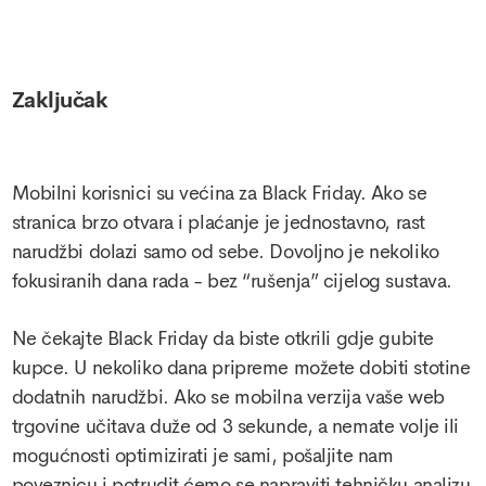
Zaključak
Mobilni korisnici su većina za Black Friday. Ako se
stranica brzo otvara i plaćanje je jednostavno, rast
narudžbi dolazi samo od sebe. Dovoljno je nekoliko
fokusiranih dana rada - bez “rušenja” cijelog sustava.
Ne čekajte Black Friday da biste otkrili gdje gubite
kupce. U nekoliko dana pripreme možete dobiti stotine
dodatnih narudžbi. Ako se mobilna verzija vaše web
trgovine učitava duže od 3 sekunde, a nemate volje ili
mogućnosti optimizirati je sami, pošaljite nam
poveznicu i potrudit ćemo se napraviti tehničku analizu