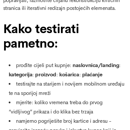
popravljati, razmotrite ciljanu rekonstrukciju kritičnih
stranica ili iterativni redizajn postojećih elemenata.
Kako testirati
pametno:
prođite cijeli put kupnje:
naslovnica/landing
:
kategorija
:
proizvod
:
košarica
:
plaćanje
testirajte na starijem i novijem mobilnom uređaju
te na sporijoj mreži
mjerite: koliko vremena treba do prvog
“vidljivog” prikaza i do klika bez trzaja
namjerno pogriješite broj kartice i adresu -