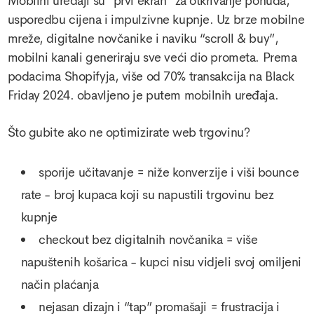
Mobilni uređaji su “prvi ekran” za otkrivanje ponuda,
usporedbu cijena i impulzivne kupnje. Uz brze mobilne
mreže, digitalne novčanike i naviku “scroll & buy”,
mobilni kanali generiraju sve veći dio prometa. Prema
podacima Shopifyja, više od 70% transakcija na Black
Friday 2024. obavljeno je putem mobilnih uređaja.
Što gubite ako ne optimizirate web trgovinu?
sporije učitavanje = niže konverzije i viši bounce
rate - broj kupaca koji su napustili trgovinu bez
kupnje
checkout bez digitalnih novčanika = više
napuštenih košarica - kupci nisu vidjeli svoj omiljeni
način plaćanja
nejasan dizajn i “tap” promašaji = frustracija i